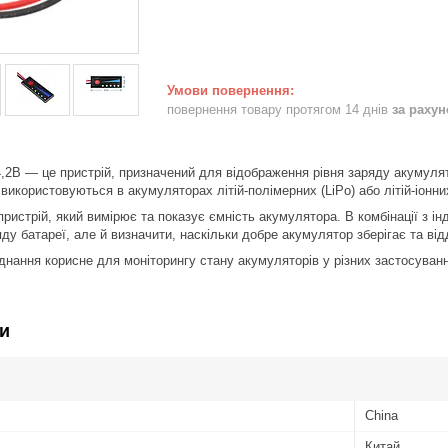
повернення товару протягом 14 днів
за раху
4,2В — це пристрій, призначений для відображення рівня заряду акумуля
 використовуються в акумуляторах літій-полімерних (LiPo) або літій-іонних
пристрій, який вимірює та показує ємність акумулятора. В комбінації з і
ду батареї, але й визначити, наскільки добре акумулятор зберігає та від
днання корисне для моніторингу стану акумуляторів у різних застосуван
и
China
Китай