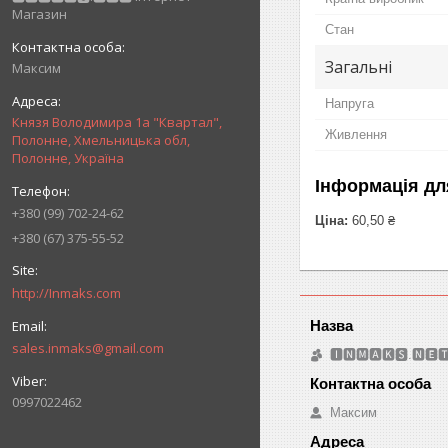
Магазин
Стан
Загальні
Максим
Напруга
Князя Володимира 1а "Квартал",
Живлення
Полонне, Хмельницька обл,
Полонне, Україна
Інформація дл
+380 (99) 702-24-62
Ціна:
60,50 ₴
+380 (67) 375-55-52
http://Inmaks.com
sales.inmaks@gmail.com
🅸🅽🅼🅰🅺🆂.🅽🅴
0997022462
Максим