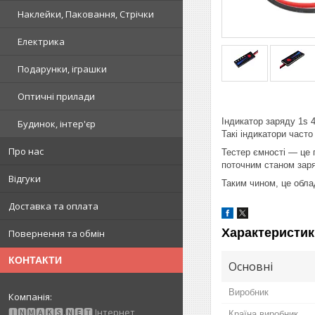
Наклейки, Паковання, Стрічки
Електрика
Подарунки, іграшки
Оптичні прилади
Індикатор заряду 1s 
Будинок, інтер'єр
Такі індикатори часто
Про нас
Тестер ємності — це 
поточним станом заря
Відгуки
Таким чином, це обла
Доставка та оплата
Характеристик
Повернення та обмін
КОНТАКТИ
Основні
Виробник
🅸🅽🅼🅰🅺🆂.🅽🅴🆃 Інтернет
Країна виробник