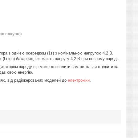
нок покупця
тора з однією осередком (1s) з номінальною напругою 4,2 В.
 (Li-ion) батареях, які мають напругу 4,2 В при повному заряді.
ндикатором заряду він може дозволити вам не тільки стежити за
дає свою енергію.
нях, від радіокерованих моделей до
електроніки
.