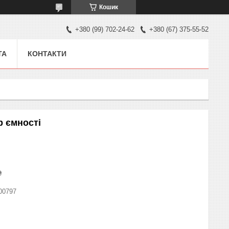
Кошик
+380 (99) 702-24-62
+380 (67) 375-55-52
ТА
КОНТАКТИ
р ємності
₴
00797