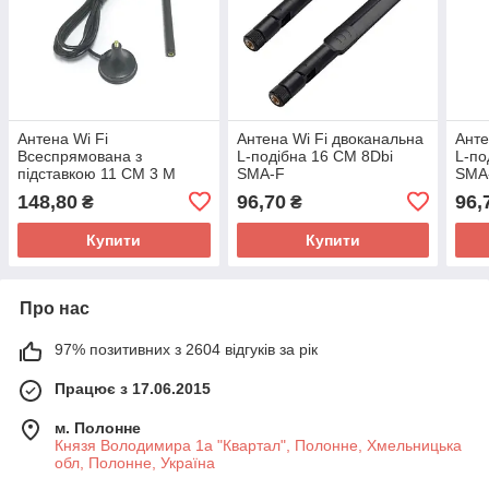
Антена Wi Fi
Антена Wi Fi двоканальна
Анте
Всеспрямована з
L-подібна 16 СМ 8Dbi
L-по
підставкою 11 СМ 3 М
SMA-F
SMA
3Dbi SMA-M
148,80
96,70
96,
₴
₴
Купити
Купити
Про нас
97% позитивних з 2604 відгуків за рік
Працює з 17.06.2015
м. Полонне
Князя Володимира 1а "Квартал", Полонне, Хмельницька
обл, Полонне, Україна