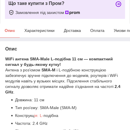
Що таке купити з Пром?
Замовлення під захистом
Опис
Характеристики
Доставка
Оплата
Умови п
Опис
WiFi антена SMA-Male L-подібна 11 см — компактний
сигнал у будь-якому кутку!
Антена з роз’ємом
SMA-M
і L-подібною конструкцією
забезпечує зручне підключення до модемів, роутерів і WiFi
модулів навіть у вузьких місцях. Підсилення стабільного
сигналу дозволяє отримати надійне з’єднання на частоті
2.4
GHz
.
Довжина: 11 см
Тип роз’єму: SMA-Male (SMA-M)
Конструкц
ія: L-
подібна
Частота: 2.4 GHz