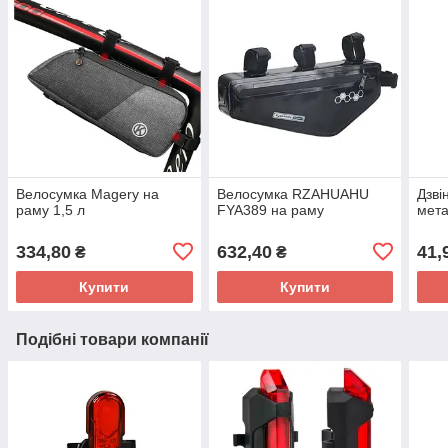
Велосумка Magery на
Велосумка RZAHUAHU
Дзві
раму 1,5 л
FYA389 на раму
мет
334,80
632,40
41,
₴
₴
Купити
Купити
Подібні товари компанії