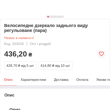
Велосипедне дзеркало заднього виду
регульоване (пара)
Немає в наявності
Код: 103416
Опт і роздріб
436,20
₴
428,70 ₴
від 5 шт.
414,80 ₴
від 10 шт.
Опис
Характеристики
Доставка
Оплата
Умови п
Опис
Опис