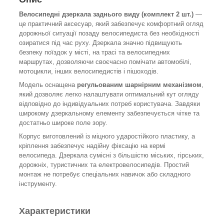
Велосипедні дзеркала заднього виду (комплект 2 шт.)
—
це практичний аксесуар, який забезпечує комфортний огляд
дорожньої ситуації позаду велосипедиста без необхідності
озиратися під час руху. Дзеркала значно підвищують
безпеку поїздок у місті, на трасі та велосипедних
маршрутах, дозволяючи своєчасно помічати автомобілі,
мотоцикли, інших велосипедистів і пішоходів.
Модель оснащена
регульованим шарнірним механізмом
,
який дозволяє легко налаштувати оптимальний кут огляду
відповідно до індивідуальних потреб користувача. Завдяки
широкому дзеркальному елементу забезпечується чітке та
достатньо широке поле зору.
Корпус виготовлений із міцного ударостійкого пластику, а
кріплення забезпечує надійну фіксацію на кермі
велосипеда. Дзеркала сумісні з більшістю міських, гірських,
дорожніх, туристичних та електровелосипедів. Простий
монтаж не потребує спеціальних навичок або складного
інструменту.
Характеристики