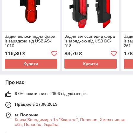
Задня велосипедна фара
Задня велосипедна фара
Зад
із зарядкою від USB AS-
із зарядкою від USB DC-
із з
1010
918
261
116,30
83,70
178
₴
₴
Купити
Купити
Про нас
97% позитивних з 2606 відгуків за рік
Працює з 17.06.2015
м. Полонне
Князя Володимира 1а "Квартал", Полонне, Хмельницька
обл, Полонне, Україна