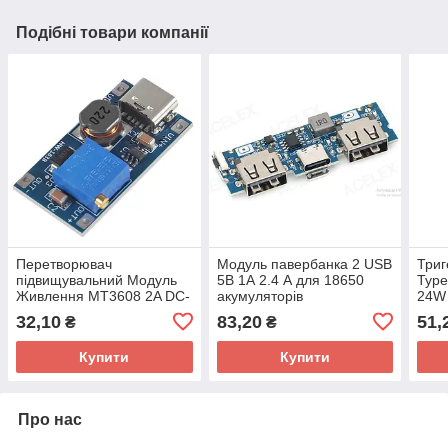
Подібні товари компанії
Перетворювач
Модуль павербанка 2 USB
Триг
підвищувальний Модуль
5В 1А 2.4 А для 18650
Type
Живлення MT3608 2A DC-
акумуляторів
24W
DC Type-C
32,10
83,20
51,
₴
₴
Купити
Купити
Про нас