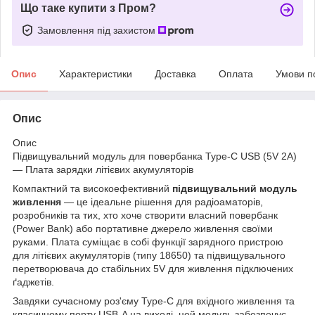
Що таке купити з Пром?
Замовлення під захистом
Опис
Характеристики
Доставка
Оплата
Умови п
Опис
Опис
Підвищувальний модуль для повербанка Type-C USB (5V 2A)
— Плата зарядки літієвих акумуляторів
Компактний та високоефективний
підвищувальний модуль
живлення
— це ідеальне рішення для радіоаматорів,
розробників та тих, хто хоче створити власний повербанк
(Power Bank) або портативне джерело живлення своїми
руками. Плата суміщає в собі функції зарядного пристрою
для літієвих акумуляторів (типу 18650) та підвищувального
перетворювача до стабільних 5V для живлення підключених
ґаджетів.
Завдяки сучасному роз'єму Type-C для вхідного живлення та
класичному порту USB-A на виході, цей модуль забезпечує