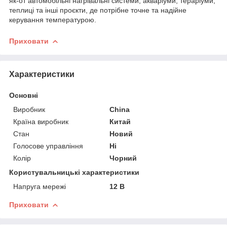
як-от автомобільні нагрівальні системи, акваріуми, тераріуми,
теплиці та інші проєкти, де потрібне точне та надійне
керування температурою.
Приховати
Характеристики
Основні
Виробник
China
Країна виробник
Китай
Стан
Новий
Голосове управління
Ні
Колір
Чорний
Користувальницькі характеристики
Напруга мережі
12 В
Приховати