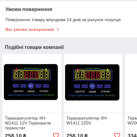
Умови повернення
Повернення товару впродовж 14 днів за рахунок покупця
Всі умови повернення
Подібні товари компанії
Терморегулятор XH-
Терморегулятор XH-
Терм
W1411 12V Термореле
W1411 220V
W20
термостат
258,10
258,10
334
₴
₴