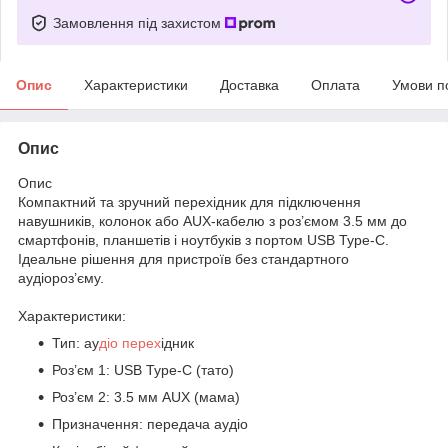
Замовлення під захистом
Опис
Характеристики
Доставка
Оплата
Умови п
Опис
Опис
Компактний та зручний перехідник для підключення
навушників, колонок або AUX-кабелю з роз’ємом 3.5 мм до
смартфонів, планшетів і ноутбуків з портом USB Type-C.
Ідеальне рішення для пристроїв без стандартного
аудіороз’єму.
Характеристики:
Тип: ау
діо перех
ідник
Роз’єм 1: USB Type-C (тато)
Роз’єм 2: 3.5 мм AUX (мама)
Призначення: передача аудіо