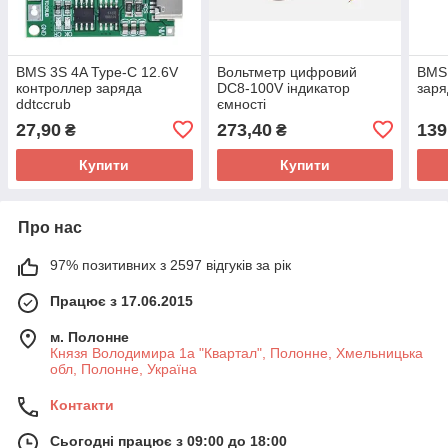
BMS 3S 4A Type-C 12.6V
Вольтметр цифровий
BMS 
контроллер заряда
DC8-100V індикатор
заря
ddtccrub
ємності
27,90
273,40
139
₴
₴
Купити
Купити
Про нас
97% позитивних з 2597 відгуків за рік
Працює з 17.06.2015
м. Полонне
Князя Володимира 1а "Квартал", Полонне, Хмельницька
обл, Полонне, Україна
Контакти
Сьогодні працює з 09:00 до 18:00