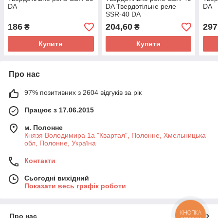
DA
DA Твердотільне реле
DA
SSR-40 DA
186
204,60
297
₴
₴
Купити
Купити
Про нас
97% позитивних з 2604 відгуків за рік
Працює з 17.06.2015
м. Полонне
Князя Володимира 1а "Квартал", Полонне, Хмельницька
обл, Полонне, Україна
Контакти
Сьогодні вихідний
Показати весь графік роботи
КНОПКА
Про нас