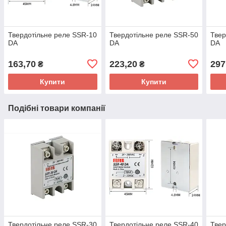
Твердотільне реле SSR-10
Твердотільне реле SSR-50
Твер
DA
DA
DA
163,70
223,20
297
₴
₴
Купити
Купити
Подібні товари компанії
Твердотільне реле SSR-30
Твердотільне реле SSR-40
Твер