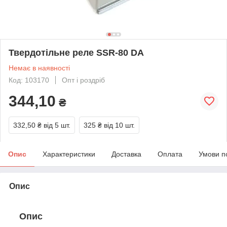
Твердотільне реле SSR-80 DA
Немає в наявності
Код: 103170
Опт і роздріб
344,10
₴
332,50 ₴
від 5 шт.
325 ₴
від 10 шт.
Опис
Характеристики
Доставка
Оплата
Умови п
Опис
Опис