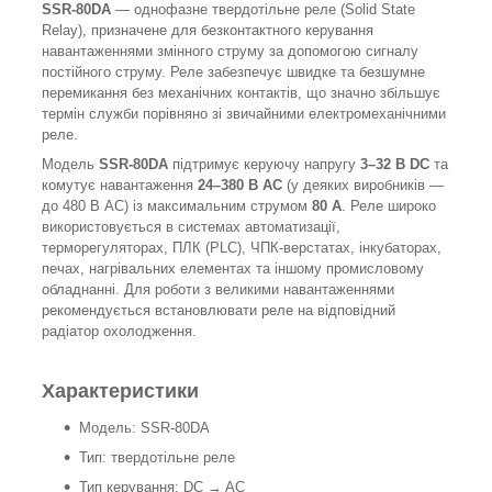
SSR-80DA
— однофазне твердотільне реле (Solid State
Relay), призначене для безконтактного керування
навантаженнями змінного струму за допомогою сигналу
постійного струму. Реле забезпечує швидке та безшумне
перемикання без механічних контактів, що значно збільшує
термін служби порівняно зі звичайними електромеханічними
реле.
Модель
SSR-80DA
підтримує керуючу напругу
3–32 В DC
та
комутує навантаження
24–380 В AC
(у деяких виробників —
до 480 В AC) із максимальним струмом
80 А
. Реле широко
використовується в системах автоматизації,
терморегуляторах, ПЛК (PLC), ЧПК-верстатах, інкубаторах,
печах, нагрівальних елементах та іншому промисловому
обладнанні. Для роботи з великими навантаженнями
рекомендується встановлювати реле на відповідний
радіатор охолодження.
Характеристики
Модель: SSR-80DA
Тип: твердотільне реле
Тип керування: DC → AC