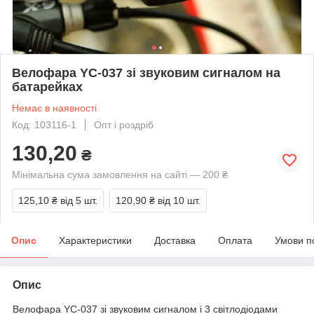
Велофара YC-037 зі звуковим сигналом на
батарейках
Немає в наявності
Код: 103116-1
Опт і роздріб
130,20
₴
Мінімальна сума замовлення на сайті — 200 ₴
125,10 ₴
від 5 шт.
120,90 ₴
від 10 шт.
Опис
Характеристики
Доставка
Оплата
Умови п
Опис
Велофара YC-037 зі звуковим сигналом і 3 світлодіодами