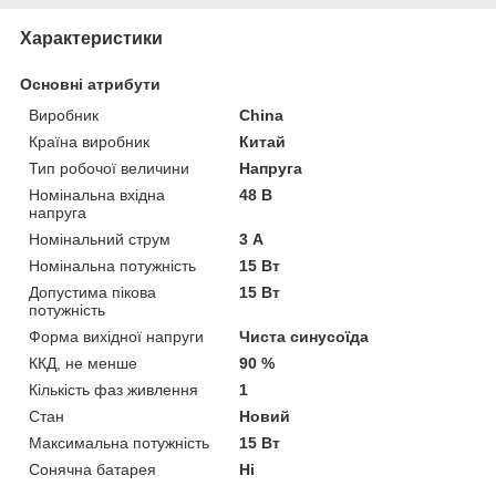
Характеристики
Основні атрибути
Виробник
China
Країна виробник
Китай
Тип робочої величини
Напруга
Номінальна вхідна
48 В
напруга
Номінальний струм
3 А
Номінальна потужність
15 Вт
Допустима пікова
15 Вт
потужність
Форма вихідної напруги
Чиста синусоїда
ККД, не менше
90 %
Кількість фаз живлення
1
Стан
Новий
Максимальна потужність
15 Вт
Сонячна батарея
Ні