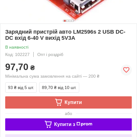
Зарядний пристрій авто LM2596s 2 USB DC-
DC вхід 6-40 V вихід 5V3A
В наявності
Код: 102227
Опт і роздріб
97,70
₴
Мінімальна сума замовлення на сайті — 200 ₴
93 ₴
від 5 шт.
89,70 ₴
від 10 шт.
Купити
або
Купити з