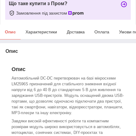
Що таке купити з Пром?
Замовлення під захистом
Опис
Характеристики
Доставка
Оплата
Умови п
Опис
Опис
Автомобільний DC-DC перетворювач на базі мікросхеми
LM2596S призначений для стабільного зниження вхідної
напруги від 6 до 40 В до стандартних 5 В для живлення та
заряджання USB-пристроїв. Модуль оснащений двома USB-
портами, що дозволяє одночасно підключати два пристрої,
такі як смартфони, навігатори, відеореєстратори, планшети,
MP3-плеєри та іншу електроніку.
Завдяки високій ефективності роботи та компактним
розмірам модуль широко використовується в автомобілях,
мотоциклах, сонячних системах, DIY-проєктах та