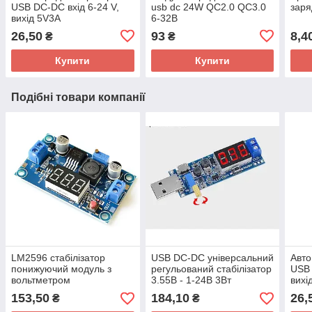
USB DC-DC вхід 6-24 V,
usb dc 24W QC2.0 QC3.0
заря
вихід 5V3A
6-32В
26,50
93
8,4
₴
₴
Купити
Купити
Подібні товари компанії
LM2596 стабілізатор
USB DC-DC універсальний
Авто
понижуючий модуль з
регульований стабілізатор
USB 
вольтметром
3.55В - 1-24В 3Вт
вихі
153,50
184,10
26,
₴
₴