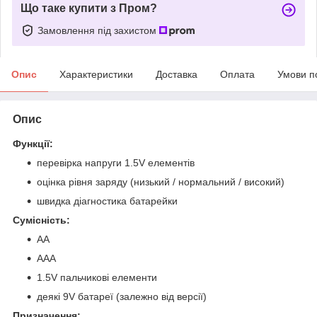
Що таке купити з Пром?
Замовлення під захистом
Опис
Характеристики
Доставка
Оплата
Умови п
Опис
Функції:
перевірка напруги 1.5V елементів
оцінка рівня заряду (низький / нормальний / високий)
швидка діагностика батарейки
Сумісність:
AA
AAA
1.5V пальчикові елементи
деякі 9V батареї (залежно від версії)
Призначення: