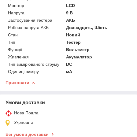
Монітор
LCD
Напруга
9 В
Застосування тестера
АКБ
Робоча напруга АКБ
Дванадцять, Шість
Стан
Новий
Тип
Тестер
Функції
Вольтметр
Живлення
Акумулятор
Тип вимірюваного струму
DC
Одиниці виміру
мА
Приховати
Умови доставки
Нова Пошта
Укрпошта
Всі умови доставки