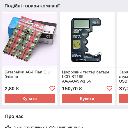
Подібні товари компанії
Батарейки AG4 Tian Qiu
Цифровий тестер батареї
Заря
блістер
LCD-BT189
акум
AA/AAA/9V/1.5V
USB
2,80
150,70
37,
₴
₴
Купити
Купити
Про нас
97% позитивних з 2598 відгуків за рік