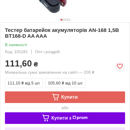
Тестер батарейок акумуляторів AN-168 1,5В
BT168-D AA AAA
В наявності
Код: 101181
Опт і роздріб
111,60
₴
Мінімальна сума замовлення на сайті — 200 ₴
111,10 ₴
від 5 шт.
105,60 ₴
від 10 шт.
Купити
або
Купити з