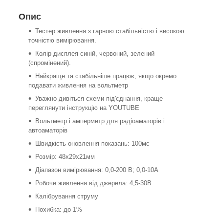
Опис
Тестер живлення з гарною стабільністю і високою
точністю вимірювання.
Колір дисплея синій, червоний, зелений
(спромінений).
Найкраще та стабільніше працює, якщо окремо
подавати живлення на вольтметр
Уважно дивіться схеми під'єднання, краще
переглянути інструкцію на YOUTUBE
Вольтметр і амперметр для радіоаматорів і
автоаматорів
Швидкість оновлення показань: 100мс
Розмір: 48х29х21мм
Діапазон вимірювання: 0,0-200 В; 0,0-10А
Робоче живлення від джерела: 4,5-30В
Калібрування струму
Похибка: до 1%