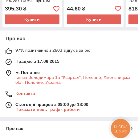
100V/0-100A з шунтом
200A
395,30
44,60
818
₴
₴
Купити
Купити
Про нас
97% позитивних з 2603 відгуків за рік
Працює з 17.06.2015
м. Полонне
Князя Володимира 1а "Квартал", Полонне, Хмельницька
обл, Полонне, Україна
Контакти
Сьогодні працює з 09:00 до 18:00
Показати весь графік роботи
КНОПКА
Про нас
ЗВ'ЯЗКУ