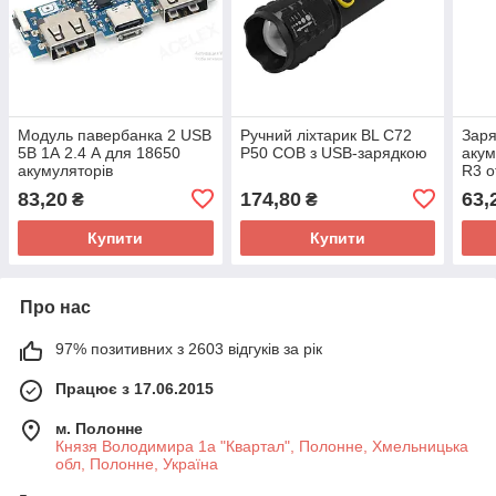
Модуль павербанка 2 USB
Ручний ліхтарик BL C72
Заря
5В 1А 2.4 А для 18650
P50 COB з USB-зарядкою
акум
акумуляторів
R3 о
83,20
174,80
63,
₴
₴
Купити
Купити
Про нас
97% позитивних з 2603 відгуків за рік
Працює з 17.06.2015
м. Полонне
Князя Володимира 1а "Квартал", Полонне, Хмельницька
обл, Полонне, Україна