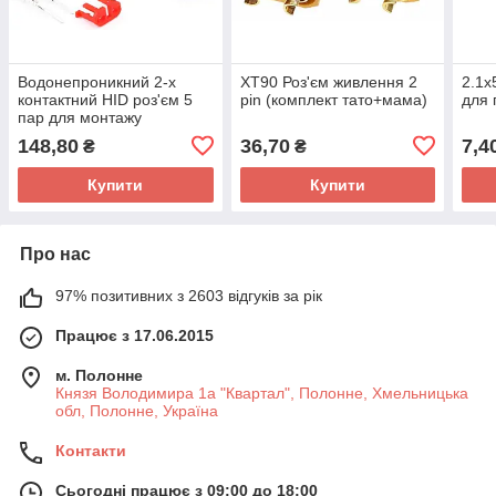
Водонепроникний 2-х
XT90 Роз'єм живлення 2
2.1x
контактний HID роз'єм 5
pin (комплект тато+мама)
для 
пар для монтажу
148,80
36,70
7,4
₴
₴
Купити
Купити
Про нас
97% позитивних з 2603 відгуків за рік
Працює з 17.06.2015
м. Полонне
Князя Володимира 1а "Квартал", Полонне, Хмельницька
обл, Полонне, Україна
Контакти
Сьогодні працює з 09:00 до 18:00