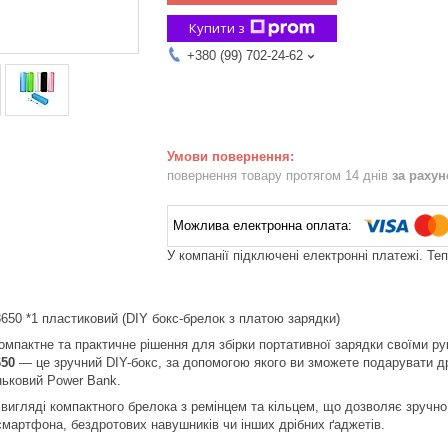
Купити з
+380 (99) 702-24-62
повернення товару протягом 14 днів
за раху
У компанії підключені електронні платежі. Те
650 *1 пластиковий (DIY бокс-брелок з платою зарядки)
мпактне та практичне рішення для збірки портативної зарядки своїми р
650
— це зручний DIY-бокс, за допомогою якого ви зможете подарувати др
ньковий Power Bank.
 вигляді компактного брелока з ремінцем та кільцем, що дозволяє зручно 
смартфона, бездротових навушників чи інших дрібних ґаджетів.