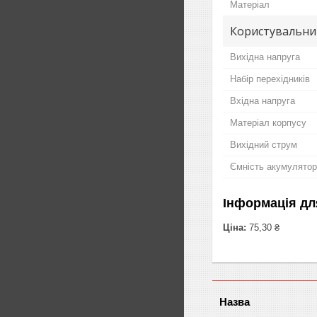
Матеріал
Користувальни
Вихідна напруга
Набір перехідників
Вхідна напруга
Матеріал корпусу
Вихідний струм
Ємність акумулято
Інформація дл
Ціна:
75,30 ₴