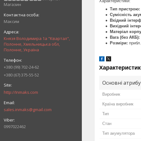
Характеристики:
Магазин
Тип пристрою:
Сумісність аку
Вхідний інтерф
Максим
Вихідний інтер
Матеріал корпу
Вага (без АКБ):
Князя Володимира 1а "Квартал",
Розміри:
прибл.
Полонне, Хмельницька обл,
Полонне, Україна
+380 (99) 702-24-62
Характеристик
+380 (67) 375-55-52
Основні атриб
http://Inmaks.com
Виробник
Країна виробник
sales.inmaks@gmail.com
Тип
Стан
0997022462
Тип акумулятора