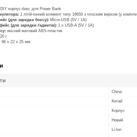
DIY корпус-бокс для Power Bank
мулятора:
1 літій-іонний елемент типу 18650 з плоским верхом (у компле
ейс (для зарядки боксу):
Micro-USB (5V / 1A)
фейс (для зарядки ґаджетів):
1 x USB-A (5V / 1A)
су:
якісний матовий ABS-пластик
20 г
 96 х 22 х 25 мм
и
ути
China
Китай
Корпус
Новий
Li-Ion