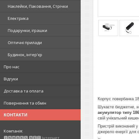
Наклейки, Паковання, Стрічки
Електрика
Подарунки, іграшки
Оптичні прилади
Будинок, інтер'єр
Про нас
Відгуки
Доставка та оплата
Корпус повербанка 18
Повернення та обмін
Шукаєте бюджетне, ко
акумулятор типу 18
КОНТАКТИ
свій унікальний кише
Пристрій виконаний у
джерело енергії для 
🅸🅽🅼🅰🅺🆂.🅽🅴🆃 Інтернет