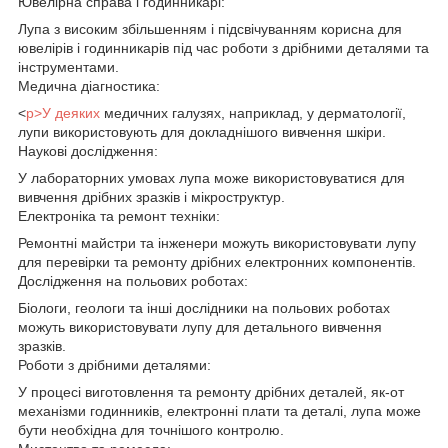
Ювелірна справа і годинникарі:
Лупа з високим збільшенням і підсвічуванням корисна для
ювелірів і годинникарів під час роботи з дрібними деталями та
інструментами.
Медична діагностика:
<
p>У деяких
медичних галузях, наприклад, у дерматології,
лупи використовують для докладнішого вивчення шкіри.
Наукові дослідження:
У лабораторних умовах лупа може використовуватися для
вивчення дрібних зразків і мікроструктур.
Електроніка та ремонт техніки:
Ремонтні майстри та інженери можуть використовувати лупу
для перевірки та ремонту дрібних електронних компонентів.
Дослідження на польових роботах:
Біологи, геологи та інші дослідники на польових роботах
можуть використовувати лупу для детального вивчення
зразків.
Роботи з дрібними деталями:
У процесі виготовлення та ремонту дрібних деталей, як-от
механізми годинників, електронні плати та деталі, лупа може
бути необхідна для точнішого контролю.