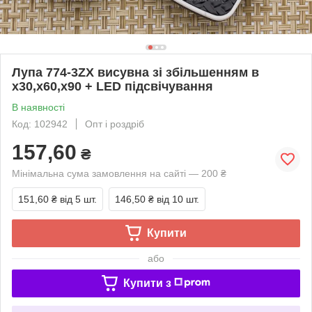
Лупа 774-3ZX висувна зі збільшенням в
х30,х60,х90 + LED підсвічування
В наявності
Код: 102942
Опт і роздріб
157,60
₴
Мінімальна сума замовлення на сайті — 200 ₴
151,60 ₴
від 5 шт.
146,50 ₴
від 10 шт.
Купити
або
Купити з