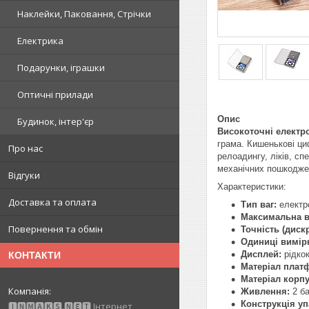
Наклейки, Паковання, Стрічки
Електрика
Подарунки, іграшки
Оптичні прилади
Опис
Будинок, інтер'єр
Високоточні електро
грама. Кишенькові ци
Про нас
релоадингу, ліків, сп
механічних пошкоджен
Відгуки
Характеристики:
Доставка та оплата
Тип ваг:
електро
Максимальна в
Повернення та обмін
Точність (дискр
Одиниці вимір
Дисплей:
рідкок
КОНТАКТИ
Матеріал плат
Матеріал корпу
Живлення:
2 ба
Конструкція уп
🅸🅽🅼🅰🅺🆂.🅽🅴🆃 Інтернет