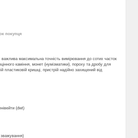
нок покупця
у важлива максимальна точність вимірювання до сотих часток
цінного каміння, монет (нумізматики), пороху та дробу для
ній пластиковій кришці, пристрій надійно захищений від
пенівейти (dwt)
 зважування)