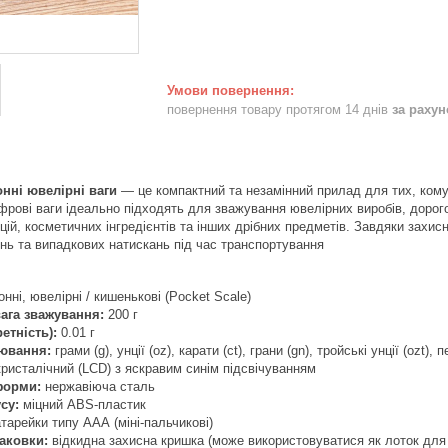
повернення товару протягом 14 днів
за раху
нні ювелірні ваги
— це компактний та незамінний прилад для тих, ком
фрові ваги ідеально підходять для зважування ювелірних виробів, дорого
ецій, косметичних інгредієнтів та інших дрібних предметів. Завдяки захис
ь та випадкових натискань під час транспортування
нні, ювелірні / кишенькові (Pocket Scale)
ага зважування:
200 г
етність):
0.01 г
ювання:
грами (g), унції (oz), карати (ct), грани (gn), тройські унції (ozt), 
ристалічний (LCD) з яскравим синім підсвічуванням
форми:
нержавіюча сталь
су:
міцний ABS-пластик
тарейки типу ААА (міні-пальчикові)
аковки:
відкидна захисна кришка (може використовуватися як лоток для