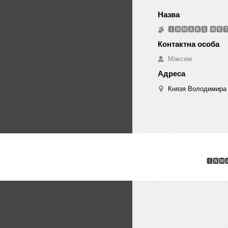
🅸🅽🅼🅰🅺🆂.🅽🅴
Максим
Князя Володимира 