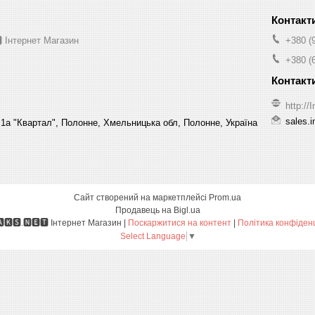
 Інтернет Магазин
+380 (
+380 (
http:/
sales.
1а "Квартал", Полонне, Хмельницька обл, Полонне, Україна
Сайт створений на маркетплейсі
Prom.ua
Продавець на Bigl.ua
🅸🅽🅼🅰🅺🆂.🅽🅴🆃 Інтернет Магазин |
Поскаржитися на контент
|
Політика конфіденц
Select Language
▼