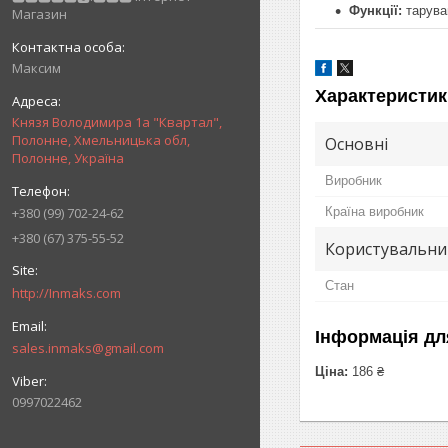
Функції:
тарува
Магазин
Максим
Характеристик
Князя Володимира 1а "Квартал",
Полонне, Хмельницька обл,
Основні
Полонне, Україна
Виробник
+380 (99) 702-24-62
Країна виробник
+380 (67) 375-55-52
Користувальни
Стан
http://Inmaks.com
Інформація дл
sales.inmaks@gmail.com
Ціна:
186 ₴
0997022462