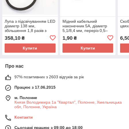
Лупа з підсвічуванням LED
Мідний кабельний
Скоб
діаметр 138 мм,
наконечник 5А, діаметр
цвя
збільшення 1,8 разів з
5,1/8,4 мм, переріз 0,5–
доп.лінзою діаметр 25 мм
1,5 мм
358,10
1,90
6,5
₴
₴
збільшення 5 разів
Купити
Купити
Про нас
97% позитивних з 2603 відгуків за рік
Працює з 17.06.2015
м. Полонне
Князя Володимира 1а "Квартал", Полонне, Хмельницька
обл, Полонне, Україна
Контакти
Сьогодні працює з 09:00 до 18:00