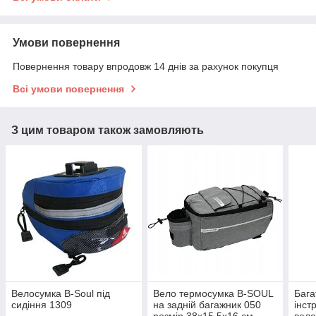
Умови повернення
Повернення товару впродовж 14 днів за рахунок покупця
Всі умови повернення
З цим товаром також замовляють
Велосумка B-Soul під
Вело термосумка B-SOUL
Бага
сидіння 1309
на задній багажник 050
інст
розмір 38х15,5х16 см
вело