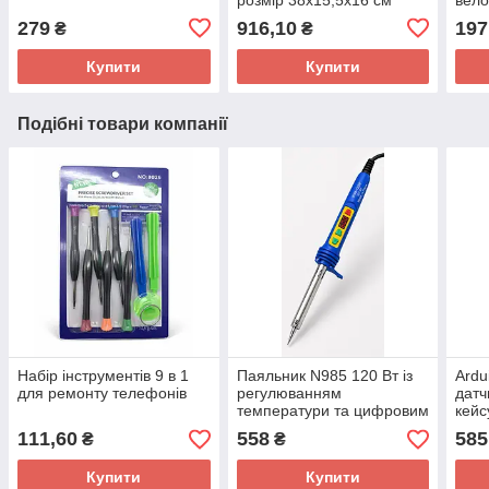
об'єм 10 л
лан
279
916,10
197
₴
₴
Купити
Купити
Подібні товари компанії
Набір інструментів 9 в 1
Паяльник N985 120 Вт із
Ardu
для ремонту телефонів
регулюванням
датч
температури та цифровим
кейс
дисплеєм
111,60
558
585
₴
₴
Купити
Купити