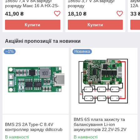
18650 7,4 V 8A заряду/
18650 3,7 V 3A заряду/
акум
розряду Макс 16 А HX-2S-
розряду
12A
D20
41,90
18,10
33
₴
₴
Купити
Купити
Акційні пропозиції та новинки
–1%
Новинка
BMS 6S плата захисту та
BMS 2S 2A Type-C 8.4V
балансування Li-ion
контроллер заряду ddtccrub
акумуляторів 22.2V-25.2V
14A/20A (HXYP-6S-JW12)
В наявності
В наявності