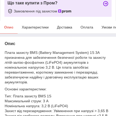
Що таке купити з Пром?
Замовлення під захистом
Опис
Характеристики
Доставка
Оплата
Умови п
Опис
Плата захисту BMS (Battery Management System) 1S 3A
призначена для забезпечення безпечної роботи та захисту
літій-залізо-фосфатних (LiFePO4) акумуляторів з
номінальною напругою 3,2 В. Ця плата запобігає
перевантаженню, короткому замиканню і перезарядці,
забезпечуючи надійну і довговічну експлуатацію ваших
акумуляторів.
Основні характеристики:
Тип: Плата захисту BMS 1S
Максимальний струм: 3 А
Номінальна напруга: 3,2 В (LiFePO4)
Захист від перезарядження: Увімкнення при напрузі > 3,65 В
Захист від глибокого розряду: Вимкнення при напрузі <2,5 В