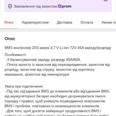
Замовлення під захистом
Опис
Характеристики
Доставка
Оплата
Умови п
Опис
BMS контролер 20S аккум 3,7 V Li-ion 72V 45A заряду/розряду
Особливості:
-З балансуванням заряду, розряду 45А/80А.
-Плата захисту із захистом від перезарядження, захистом від
розряду, захистом від струму, захистом від короткого
замикання, захистом від температури.
Увага при підключенні:
-Під час під'єднання BMS до елементів або від'єднання BMS
від акумуляторної батареї необхідно дотримуватися такого
порядку і правил, щоб уникнути пошкодження компонентів
BMS і проблем, пов'язаних із незахищеністю елементів.
-Для того, щоб досягти найкращої продуктивності BMS і
робота на найбільший термін, всі батареї повинні бути добре