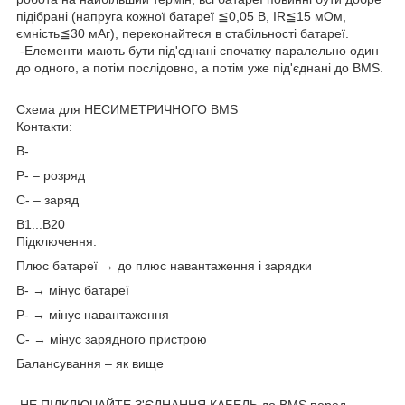
підібрані (напруга кожної батареї ≦0,05 В, IR≦15 мОм,
ємність≦30 мАг), переконайтеся в стабільності батареї.
-Елементи мають бути під'єднані спочатку паралельно один
до одного, а потім послідовно, а потім уже під'єднані до BMS.
Схема для НЕСИМЕТРИЧНОГО BMS
Контакти:
B-
P- – розряд
C- – заряд
B1...B20
Підключення:
Плюс батареї → до плюс навантаження і зарядки
B- → мінус батареї
P- → мінус навантаження
C- → мінус зарядного пристрою
Балансування – як вище
НЕ ПІДКЛЮЧАЙТЕ З'ЄДНАННЯ КАБЕЛЬ до BMS перед