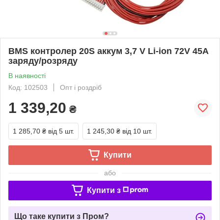
BMS контролер 20S аккум 3,7 V Li-ion 72V 45A
заряду/розряду
В наявності
Код: 102503
Опт і роздріб
1 339,20
₴
1 285,70 ₴
від 5 шт.
1 245,30 ₴
від 10 шт.
Купити
або
Купити з
Що таке купити з Пром?