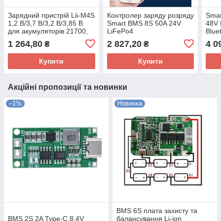
Зарядний пристрій Lii-M4S
Контролер заряду розряду
Smar
1,2 В/3,7 В/3,2 В/3,85 В
Smart BMS 8S 50A 24V
48V 
для акумуляторів 21700,
LiFePo4
Blue
18650, 14500
RS485/UART/Bluetooth
1 264,80
2 827,20
4 0
₴
₴
Купити
Купити
Акційні пропозиції та новинки
–1%
Новинка
BMS 6S плата захисту та
BMS 2S 2A Type-C 8.4V
балансування Li-ion