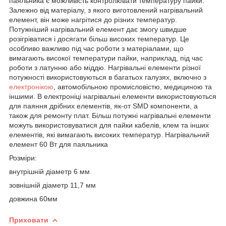
паяльника є можливість контролювати температуру пайки.
Залежно від матеріалу, з якого виготовлений нагрівальний
елемент, він може нагрітися до різних температур.
Потужніший нагрівальний елемент дає змогу швидше
розігріватися і досягати більш високих температур. Це
особливо важливо під час роботи з матеріалами, що
вимагають високої температури пайки, наприклад, під час
роботи з латунню або міддю. Нагрівальні елементи різної
потужності використовуються в багатьох галузях, включно з
електронікою
, автомобільною промисловістю, медициною та
іншими. В електроніці нагрівальні елементи використовуються
для паяння дрібних елементів, як-от SMD компоненти, а
також для ремонту плат. Більш потужні нагрівальні елементи
можуть використовуватися для пайки кабелів, клем та інших
елементів, які вимагають високих температур. Нагрівальний
елемент 60 Вт для паяльника
Розміри:
внутрішній діаметр 6 мм
зовнішній діаметр 11,7 мм
довжина 60мм
Приховати