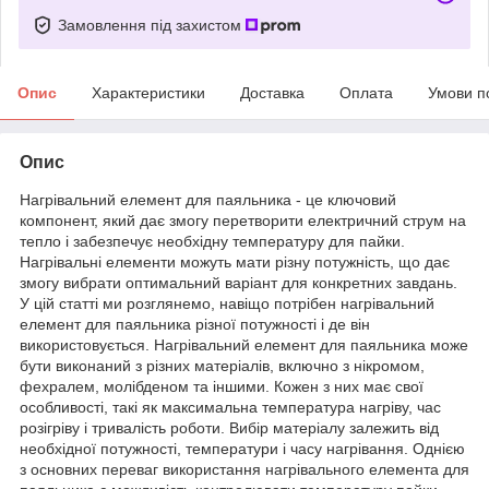
Замовлення під захистом
Опис
Характеристики
Доставка
Оплата
Умови п
Опис
Нагрівальний елемент для паяльника - це ключовий
компонент, який дає змогу перетворити електричний струм на
тепло і забезпечує необхідну температуру для пайки.
Нагрівальні елементи можуть мати різну потужність, що дає
змогу вибрати оптимальний варіант для конкретних завдань.
У цій статті ми розглянемо, навіщо потрібен нагрівальний
елемент для паяльника різної потужності і де він
використовується. Нагрівальний елемент для паяльника може
бути виконаний з різних матеріалів, включно з нікромом,
фехралем, молібденом та іншими. Кожен з них має свої
особливості, такі як максимальна температура нагріву, час
розігріву і тривалість роботи. Вибір матеріалу залежить від
необхідної потужності, температури і часу нагрівання. Однією
з основних переваг використання нагрівального елемента для