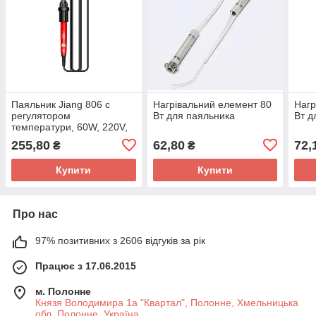
Паяльник Jiang 806 c
Нагрівальний елемент 80
Нагр
регулятором
Вт для паяльника
Вт д
температури, 60W, 220V,
200- 450°C
255,80
62,80
72,
₴
₴
Купити
Купити
Про нас
97% позитивних з 2606 відгуків за рік
Працює з 17.06.2015
м. Полонне
Князя Володимира 1а "Квартал", Полонне, Хмельницька
обл, Полонне, Україна