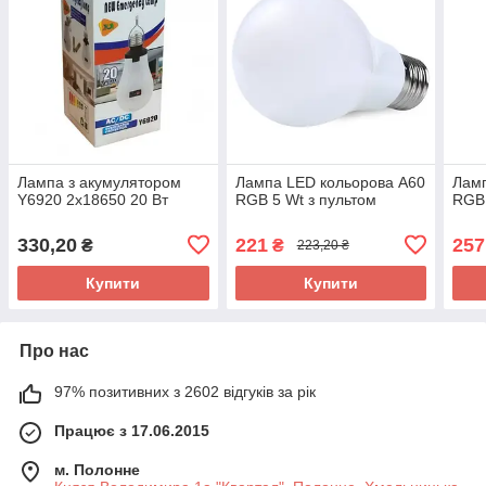
Лампа з акумулятором
Лампа LED кольорова A60
Ламп
Y6920 2x18650 20 Вт
RGB 5 Wt з пультом
RGB 
330,20
221
257
₴
₴
223,20 ₴
Купити
Купити
Про нас
97% позитивних з 2602 відгуків за рік
Працює з 17.06.2015
м. Полонне