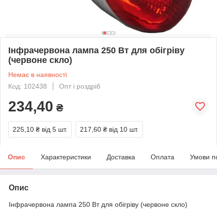
Інфрачервона лампа 250 Вт для обігріву
(червоне скло)
Немає в наявності
Код: 102438
Опт і роздріб
234,40
₴
225,10 ₴
від 5 шт.
217,60 ₴
від 10 шт.
Опис
Характеристики
Доставка
Оплата
Умови п
Опис
Інфрачервона лампа 250 Вт для обігріву (червоне скло)