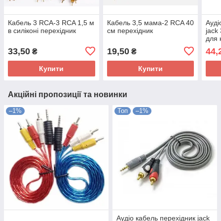
Кабель 3 RCA-3 RCA 1,5 м
Кабель 3,5 мама-2 RCA 40
Ауді
в силіконі перехідник
см перехідник
jack
для 
33,50
19,50
44,
₴
₴
Купити
Купити
Акційні пропозиції та новинки
–1%
Топ
–1%
Аудіо кабель перехідник jack