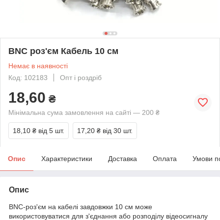
BNC роз'єм Кабель 10 см
Немає в наявності
Код: 102183
Опт і роздріб
18,60
₴
Мінімальна сума замовлення на сайті — 200 ₴
18,10 ₴
від 5 шт.
17,20 ₴
від 30 шт.
Опис
Характеристики
Доставка
Оплата
Умови п
Опис
BNC-роз'єм на кабелі завдовжки 10 см може
використовуватися для з'єднання або розподілу відеосигналу