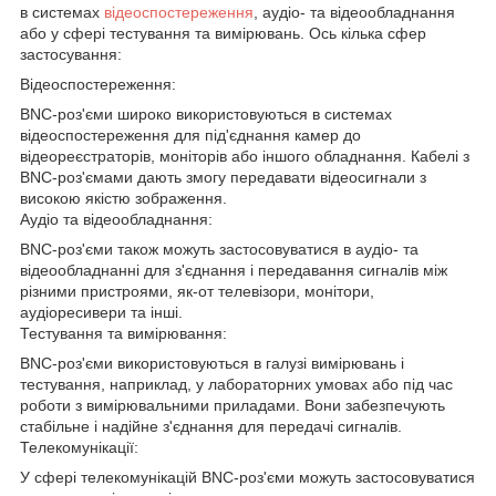
в системах
відеоспостереження
, аудіо- та відеообладнання
або у сфері тестування та вимірювань. Ось кілька сфер
застосування:
Відеоспостереження:
BNC-роз'єми широко використовуються в системах
відеоспостереження для під'єднання камер до
відеореєстраторів, моніторів або іншого обладнання. Кабелі з
BNC-роз'ємами дають змогу передавати відеосигнали з
високою якістю зображення.
Аудіо та відеообладнання:
BNC-роз'єми також можуть застосовуватися в аудіо- та
відеообладнанні для з'єднання і передавання сигналів між
різними пристроями, як-от телевізори, монітори,
аудіоресивери та інші.
Тестування та вимірювання:
BNC-роз'єми використовуються в галузі вимірювань і
тестування, наприклад, у лабораторних умовах або під час
роботи з вимірювальними приладами. Вони забезпечують
стабільне і надійне з'єднання для передачі сигналів.
Телекомунікації:
У сфері телекомунікацій BNC-роз'єми можуть застосовуватися