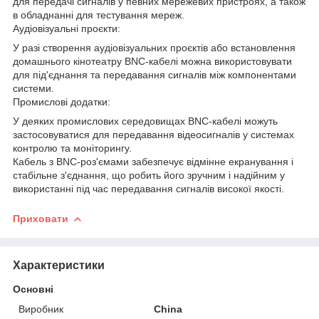
для передачі сигналів у певних мережевих пристроях, а також
в обладнанні для тестування мереж.
Аудіовізуальні проєкти:
У разі створення аудіовізуальних проєктів або встановлення
домашнього кінотеатру BNC-кабелі можна використовувати
для під'єднання та передавання сигналів між компонентами
системи.
Промислові додатки:
У деяких промислових середовищах BNC-кабелі можуть
застосовуватися для передавання відеосигналів у системах
контролю та моніторингу.
Кабель з BNC-роз'ємами забезпечує відмінне екранування і
стабільне з'єднання, що робить його зручним і надійним у
використанні під час передавання сигналів високої якості.
Приховати
Характеристики
Основні
Виробник
China