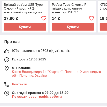
Врізний роз'єм USB Type
Роз'єм Type-C мама F
XT60
C чорний круглий 2-
гніздо з кріпленням
3 ко
контактний з проводами
конектор USB 3.1
гніздо мама
27,90
14
19,
₴
₴
Купити
Купити
Про нас
97% позитивних з 2603 відгуків за рік
Працює з 17.06.2015
м. Полонне
Князя Володимира 1а "Квартал", Полонне, Хмельницька
обл, Полонне, Україна
Контакти
Сьогодні працює з 09:00 до 18:00
Показати весь графік роботи