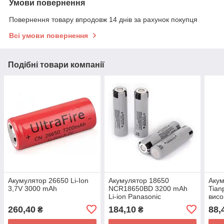
Умови повернення
Повернення товару впродовж 14 днів за рахунок покупця
Всі умови повернення
Подібні товари компанії
Акумулятор 26650 Li-Ion
Акумулятор 18650
Акум
3,7V 3000 mAh
NCR18650BD 3200 mAh
Tian
Li-ion Panasonic
висо
3,7V
260,40
184,10
88,
₴
₴