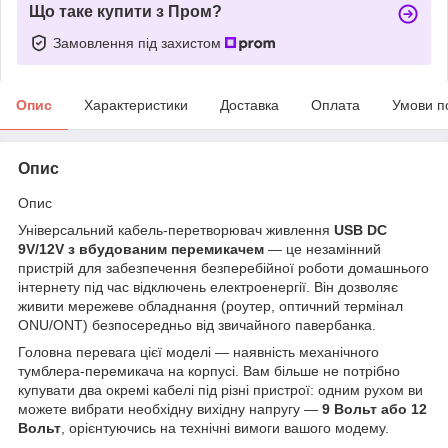
Що таке купити з Пром?
Замовлення під захистом
Опис
Характеристики
Доставка
Оплата
Умови п
Опис
Опис
Універсальний кабель-перетворювач живлення
USB DC
9V/12V з вбудованим перемикачем
— це незамінний
пристрій для забезпечення безперебійної роботи домашнього
інтернету під час відключень електроенергії. Він дозволяє
живити мережеве обладнання (роутер, оптичний термінал
ONU/ONT) безпосередньо від звичайного павербанка.
Головна перевага цієї моделі — наявність механічного
тумблера-перемикача на корпусі. Вам більше не потрібно
купувати два окремі кабелі під різні пристрої: одним рухом ви
можете вибрати необхідну вихідну напругу —
9 Вольт або 12
Вольт
, орієнтуючись на технічні вимоги вашого модему.