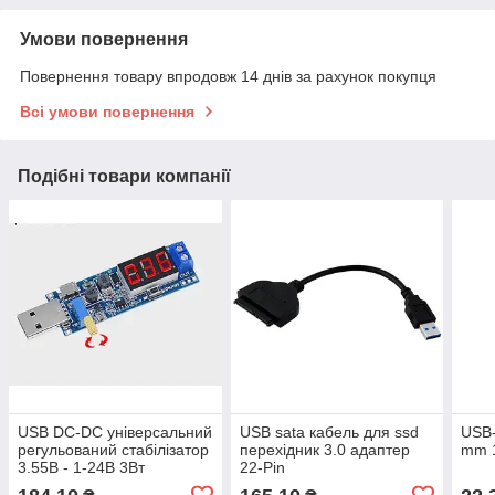
Умови повернення
Повернення товару впродовж 14 днів за рахунок покупця
Всі умови повернення
Подібні товари компанії
USB DC-DC універсальний
USB sata кабель для ssd
USB-
регульований стабілізатор
перехідник 3.0 адаптер
mm 1
3.55В - 1-24В 3Вт
22-Pin