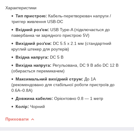
Характеристики
Тип пристрою:
Кабель-перетворювач напруги /
триггер живлення USB-DC
Вхідний роз'єм:
USB Type-A (підключається до
павербанка чи зарядного пристрою 5V)
Вихідний роз'єм:
DC 5.5 x 2.1 мм (стандартний
круглий штекер для роутерів)
Вхідна напруга:
DC 5 В
Вихідна напруга:
Регульована, DC 9 В або DC 12 В
(обирається перемикачем)
Максимальний вихідний струм:
До 1А
(рекомендовано для стабільної роботи пристроїв до
0.6А–0.8А)
Довжина кабелю:
Орієнтовно 0.8 — 1 метр
Колір:
Чорний
Приховати