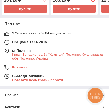
184,10
165,10
22,
₴
₴
Купити
Купити
Про нас
97% позитивних з 2604 відгуків за рік
Працює з 17.06.2015
м. Полонне
Князя Володимира 1а "Квартал", Полонне, Хмельницька
обл, Полонне, Україна
Контакти
Сьогодні вихідний
Показати весь графік роботи
КНОПКА
Про нас
ЗВ'ЯЗКУ
Контакти