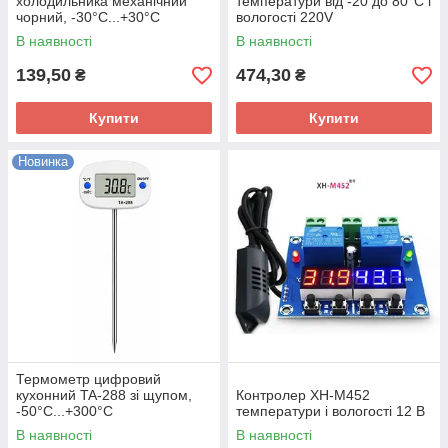
холодильника механічний
температури від -20 до 80°C і
чорний, -30°C...+30°C
вологості 220V
В наявності
В наявності
139,50
474,30
₴
₴
Купити
Купити
Новинка
Термометр цифровий
кухонний TA-288 зі щупом,
Контролер XH-M452
-50°C...+300°C
температури і вологості 12 В
В наявності
В наявності