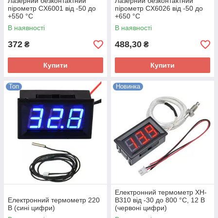
Лазерний безконтактний
Лазерний безконтактний
пірометр CX6001 від -50 до
пірометр CX6026 від -50 до
+550 °C
+650 °C
В наявності
В наявності
372
488,30
₴
₴
Купити
Купити
Топ
Новинка
Електронний термометр XH-
Електронний термометр 220
B310 від -30 до 800 °C, 12 В
В (сині цифри)
(червоні цифри)