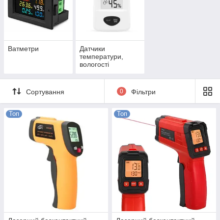
Ватметри
Датчики
температури,
вологості
Сортування
0
Фільтри
Топ
Топ