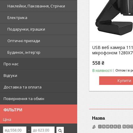
Наклейки, Паковання, Стрічки
Електрика
Подарунки, іграшки
Оптичні прилади
USB веб камера 111
Будинок, інтер'єр
мікрофоном 1280Х7
558 ₴
Про нас
В наявності
Оптом і в р
Відгуки
Купити
Доставка та оплата
Повернення та обмін
ФІЛЬТРИ
Ціна
🅸🅽🅼🅰🅺🆂.🅽🅴