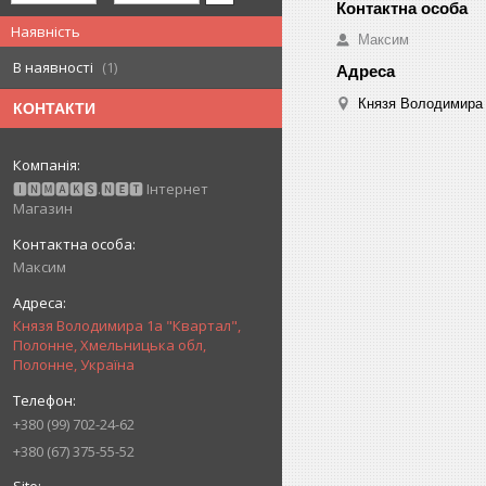
Наявність
Максим
В наявності
1
Князя Володимира 
КОНТАКТИ
🅸🅽🅼🅰🅺🆂.🅽🅴🆃 Інтернет
Магазин
Максим
Князя Володимира 1а "Квартал",
Полонне, Хмельницька обл,
Полонне, Україна
+380 (99) 702-24-62
+380 (67) 375-55-52