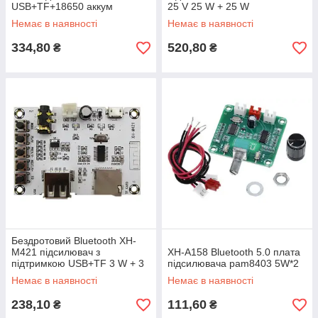
USB+TF+18650 аккум
25 V 25 W + 25 W
Немає в наявності
Немає в наявності
334,80
520,80
₴
₴
Бездротовий Bluetooth XH-
M421 підсилювач з
XH-A158 Bluetooth 5.0 плата
підтримкою USB+TF 3 W + 3
підсилювача pam8403 5W*2
W
Немає в наявності
Немає в наявності
238,10
111,60
₴
₴