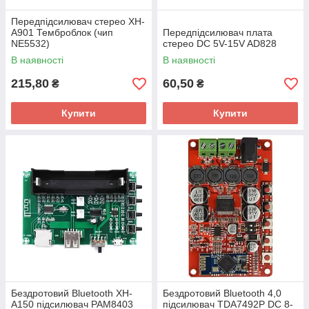
Передпідсилювач стерео XH-
A901 Темброблок (чип
Передпідсилювач плата
NE5532)
стерео DC 5V-15V AD828
В наявності
В наявності
215,80
60,50
₴
₴
Купити
Купити
Бездротовий Bluetooth XH-
Бездротовий Bluetooth 4,0
A150 підсилювач PAM8403
підсилювач TDA7492P DC 8-